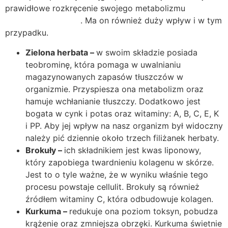
prawidłowe rozkręcenie swojego metabolizmu
(więcej o
metabolizmie tutaj)
. Ma on również duży wpływ i w tym
przypadku.
Zielona herbata –
w swoim składzie posiada
teobrominę, która pomaga w uwalnianiu
magazynowanych zapasów tłuszczów w
organizmie. Przyspiesza ona metabolizm oraz
hamuje wchłanianie tłuszczy. Dodatkowo jest
bogata w cynk i potas oraz witaminy: A, B, C, E, K
i PP. Aby jej wpływ na nasz organizm był widoczny
należy pić dziennie około trzech filiżanek herbaty.
Brokuły –
ich składnikiem jest kwas liponowy,
który zapobiega twardnieniu kolagenu w skórze.
Jest to o tyle ważne, że w wyniku właśnie tego
procesu powstaje cellulit. Brokuły są również
źródłem witaminy C, która odbudowuje kolagen.
Kurkuma –
redukuje ona poziom toksyn, pobudza
krążenie oraz zmniejsza obrzęki. Kurkuma świetnie