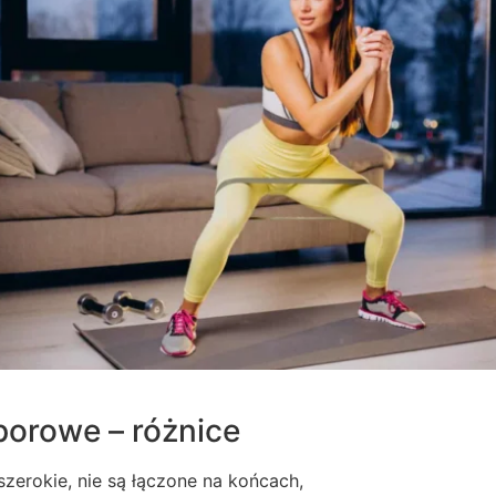
orowe – różnice
 szerokie, nie są łączone na końcach,