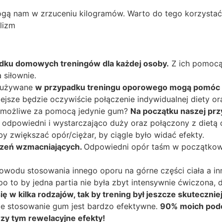
gą nam w zrzuceniu kilogramów. Warto do tego korzystać
olizm
(więcej o metabolizmie tutaj).
ku domowych treningów dla każdej osoby.
Z ich pomocą 
 siłownie.
 używane
w przypadku treningu oporowego mogą pomóc w 
niejsze będzie oczywiście połączenie indywidualnej diety 
o możliwe za pomocą jedynie gum?
Na początku naszej przy
 odpowiedni i wystarczająco duży oraz połączony z dietą 
y zwiększać opór/ciężar, by ciągle było widać efekty.
iczeń wzmacniających.
Odpowiedni opór taśm w początkowy
owodu stosowania innego oporu na górne części ciała a inn
o to by jedna partia nie była zbyt intensywnie ćwiczona, 
ę w kilka rodzajów, tak by trening był jeszcze skuteczniej
że stosowanie gum jest bardzo efektywne.
90% moich podo
y tym rewelacyjne efekty!