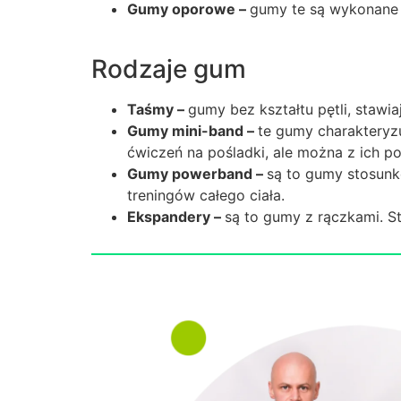
Gumy oporowe –
gumy te są wykonane z 
Rodzaje gum
Taśmy –
gumy bez kształtu pętli, stawi
Gumy mini-band –
te gumy charakteryzu
ćwiczeń na pośladki, ale można z ich p
Gumy powerband –
są to gumy stosunk
treningów całego ciała.
Ekspandery –
są to gumy z rączkami. Sto