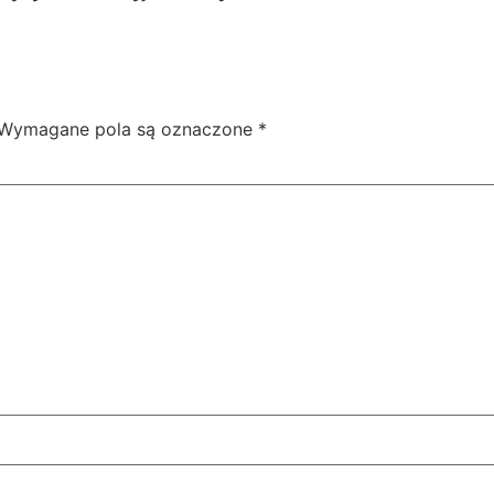
my oporowe
trening
wsparcie dietetyczne
Wymagane pola są oznaczone
*