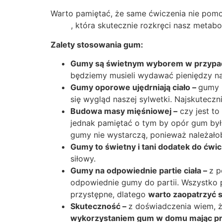
Warto pamiętać, że same ćwiczenia nie pomo
tutaj)
, która skutecznie rozkręci nasz metab
Zalety stosowania gum:
Gumy są świetnym wyborem w przypad
będziemy musieli wydawać pieniędzy na
Gumy oporowe ujędrniają ciało –
gumy
się wygląd naszej sylwetki. Najskutecz
Budowa masy mięśniowej –
czy jest t
jednak pamiętać o tym by opór gum był
gumy nie wystarczą, ponieważ należałob
Gumy to świetny i tani dodatek do ćw
siłowy.
Gumy na odpowiednie partie ciała –
z p
odpowiednie gumy do partii. Wszystko p
przystępne, dlatego
warto zaopatrzyć si
Skuteczność –
z doświadczenia wiem, 
wykorzystaniem gum w domu mając prz