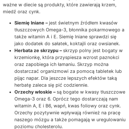
ważne w diecie są produkty, które zawierają krzem,
miedź oraz cynk.
Siemię lniane –
jest świetnym źródłem kwasów
tłuszczowych Omega-3, błonnika pokarmowego a
także witamin A i E. Siemię lniane sprawdzi się
jako dodatek do sałatek, koktajli oraz owsianek.
Herbata ze skrzypu –
skrzyp polny jest bogaty w
krzemionkę, która przyspiesza wzrost paznokci
oraz zapobiega ich łamaniu. Skrzyp można
dostarczać organizmowi za pomocą tabletek lub
pijąc napar. Dla jeszcze lepszych efektów taką
herbatę zaleca się pić codziennie.
Orzechy włoskie –
są bogate w kwasy tłuszczowe
Omega-3 oraz 6. Oprócz tego dostarczają nam
witamin A, E i B6, wapń, kwas foliowy oraz cynk.
Orzechy pozytywnie wpływają również na pracę
naszego mózgu a także pomagają w uregulowaniu
poziomu cholesterolu.