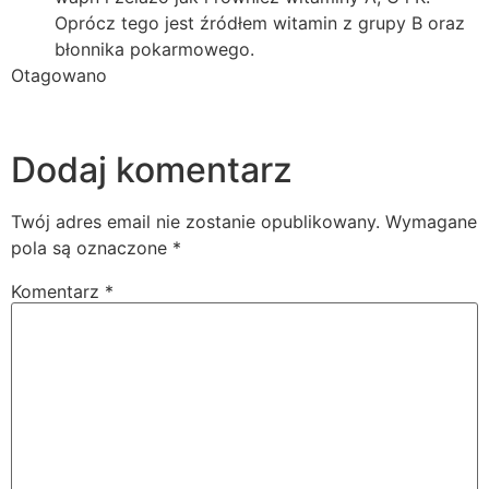
Oprócz tego jest źródłem witamin z grupy B oraz
błonnika pokarmowego.
Otagowano
ćwiczenia
dieta
dieta na wzmocnione
paznokcie
paznokcie
trening
wsparcie dietetyczne
zdrowe
odżywianie
Dodaj komentarz
Twój adres email nie zostanie opublikowany.
Wymagane
pola są oznaczone
*
Komentarz
*