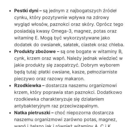
Pestki dyni –
są jednym z najbogatszych źródeł
cynku, który pozytywnie wpływa na zdrowy
wygląd włosów, paznokci oraz skóry. Oprócz tego
posiadają kwasy Omega-3, magnez, potas oraz
witaminę E. Mogą być wykorzystywane jako
dodatek do owsianek, sałatek, ciastek oraz chleba.
Produkty zbożowe –
są one bogate w witaminy B,
cynk, krzem oraz wapń. Należy jednak wiedzieć w
jakie produkty się zaopatrzyć. Dobrym wyborem
będą tutaj: płatki owsiane, kasze, pełnoziarniste
pieczywo oraz razowy makaron.
Rzodkiewka –
dostarcza naszemu organizmowi
krzem, który poprawia stan paznokci. Dodatkowo
rzodkiewka charakteryzuje się działaniem
antybakteryjnym raz przeciwzapalnym.
Natka pietruszki –
choć niepozorna dostarcza
naszemu organizmowi zarówno potas, magnez,
wapń i żelazo jak i również witaminy A, C i K.