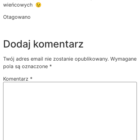
wieńcowych
.
😉
Otagowano
alkohol
ćwiczenia
czy alkohol
tuczy
dieta
kaloryczność alkoholu
trening
wsparcie
dietetyczne
Dodaj komentarz
Twój adres email nie zostanie opublikowany.
Wymagane
pola są oznaczone
*
Komentarz
*