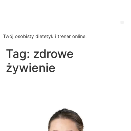
Wsparcie
Dietetyczne
Twój osobisty dietetyk i trener online!
Tag:
zdrowe
żywienie
Zbilansowana dieta – to
znaczy jaka?