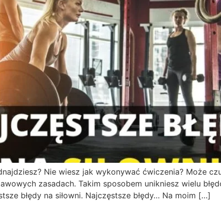
ę odnajdziesz? Nie wiesz jak wykonywać ćwiczenia? Może c
stawowych zasadach. Takim sposobem unikniesz wielu błęd
stsze błędy na siłowni. Najczęstsze błędy… Na moim […]