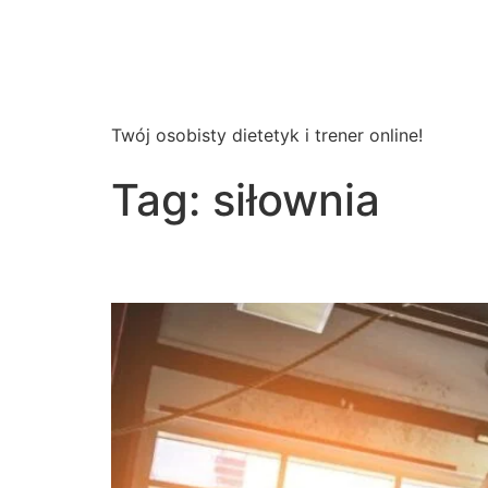
Wsparcie
Dietetyczne
Twój osobisty dietetyk i trener online!
Tag:
siłownia
Najczęstsze błędy na s