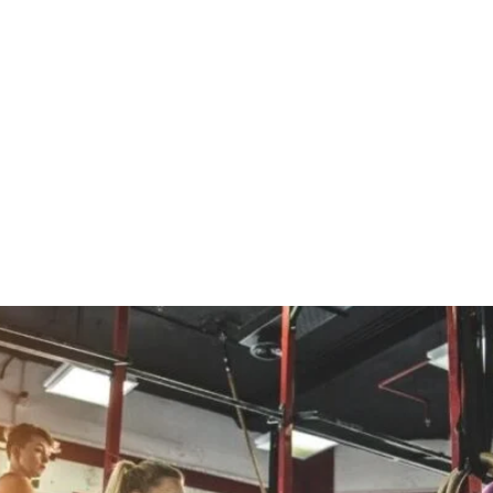
iłowni