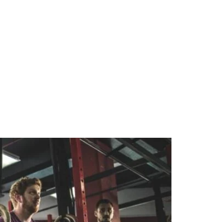
Program Metamorfozy Sylwetki