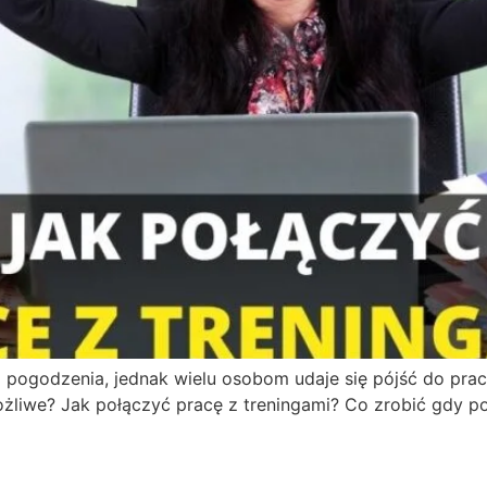
o pogodzenia, jednak wielu osobom udaje się pójść do prac
żliwe? Jak połączyć pracę z treningami? Co zrobić gdy po p