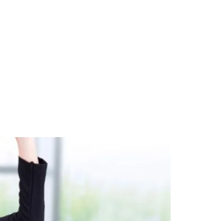
Program Metamorfozy Sylwetki