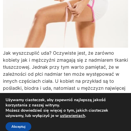
Jak wyszczuplić uda? Oczywiste jest, że zarówno
kobiety jak i mężczyźni zmagają się z nadmiarem tkanki
tłuszczowej. Jednak przy tym warto pamiętać, że w
zależności od płci nadmiar ten może występować w
innych częściach ciała. U kobiet na przykład są to
pośladki, biodra i uda, natomiast u mężczyzn najwięcej
odkłada się w okolicy brzucha. Mimo, […]
Używamy ciasteczek, aby zapewnić najlepszą jakość
korzystania z naszej witryny.
Możesz dowiedzieć się więcej o tym, jakich ciasteczek
Twój osobisty dietetyk i trener online!
używamy, lub wyłączyć je w
ustawieniach
.
Polityka Prywatności
Regulamin
Kontakt
Akceptuj
Wszelkie prawa zastrzeżone