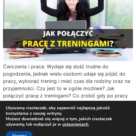
Ćwiczenia i praca. Wydaje się dość trudne do
pogodzenia, jednak wielu osobom udaje się pójść do
pracy, wykonać trening i mieć czas dla rodziny oraz na
przyjemności. Czy jest to w ogóle możliwe? Jak
połączyć pracę z treningami? Co zrobić gdy po pracy
nie ma już siły na nic? Praca i trening – jak to […]
Używamy ciasteczek, aby zapewnić najlepszą jakość
korzystania z naszej witryny.
Możesz dowiedzieć się więcej o tym, jakich ciasteczek
Twój osobisty dietetyk i trener online!
używamy, lub wyłączyć je w
ustawieniach
.
Polityka Prywatności
Regulamin
Kontakt
Akceptuj