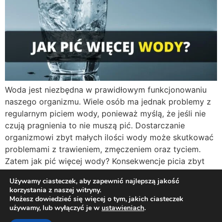
Woda jest niezbędna w prawidłowym funkcjonowaniu
naszego organizmu. Wiele osób ma jednak problemy z
regularnym piciem wody, ponieważ myślą, że jeśli nie
czują pragnienia to nie muszą pić. Dostarczanie
organizmowi zbyt małych ilości wody może skutkować
problemami z trawieniem, zmęczeniem oraz tyciem.
Zatem jak pić więcej wody? Konsekwencje picia zbyt
małej ilości wody Tycie – […]
Używamy ciasteczek, aby zapewnić najlepszą jakość
korzystania z naszej witryny.
Możesz dowiedzieć się więcej o tym, jakich ciasteczek
Twój osobisty dietetyk i trener online!
używamy, lub wyłączyć je w
ustawieniach
.
Polityka Prywatności
Regulamin
Kontakt