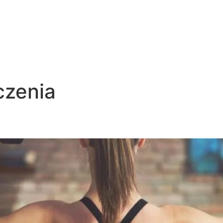
zenia
 i zalety