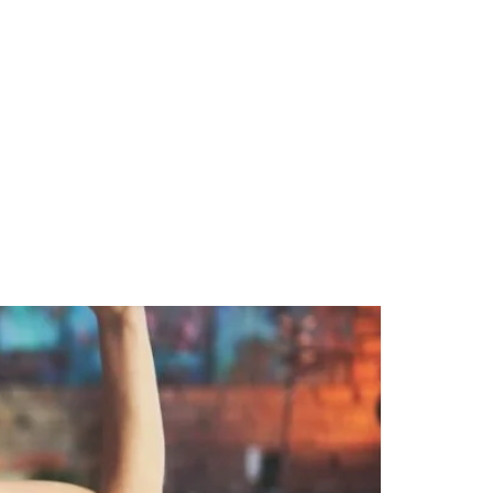
Program Metamorfozy Sylwetki