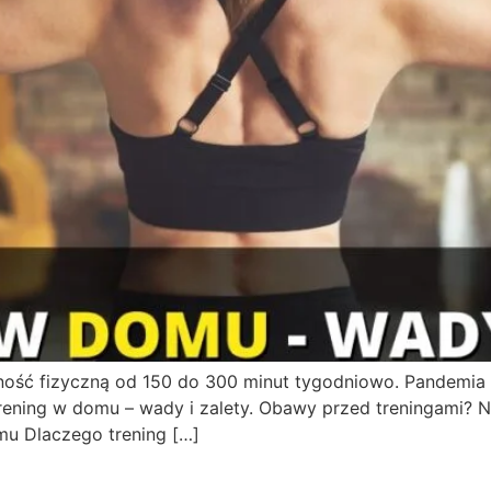
ność fizyczną od 150 do 300 minut tygodniowo. Pandemia
ng w domu – wady i zalety. Obawy przed treningami? Nic z
mu Dlaczego trening […]
 zrobić by stały się codzien