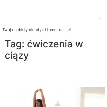
Wsparcie
Dietetyczne
Twój osobisty dietetyk i trener online!
Tag:
ćwiczenia w
ciązy
Ćwiczenia dla kobiet w
ciąży – co wolno?