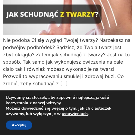
Nie podoba Ci się wygląd Twojej twarzy? Narzekasz na
podwójny podbródek? Sądzisz, że Twoja twarz jest
zbyt okrągła? Zatem jak schudnąć z twarzy? Jest na to
sposób. Tak samo jak wykonujesz ćwiczenia na całe
ciało tak i również możesz wykonać je na twarz!
Pozwoli to wypracowaniu smukłej i zdrowej buzi. Co
zrobić, żeby schudnąć z […]
Używamy ciasteczek, aby zapewnić najlepszą jakość
Twój osobisty dietetyk i trener online!
korzystania z naszej witryny.
Możesz dowiedzieć się więcej o tym, jakich ciasteczek
Polityka Prywatności
Regulamin
Kontakt
używamy, lub wyłączyć je w
ustawieniach
.
Wszelkie prawa zastrzeżone
Akceptuj