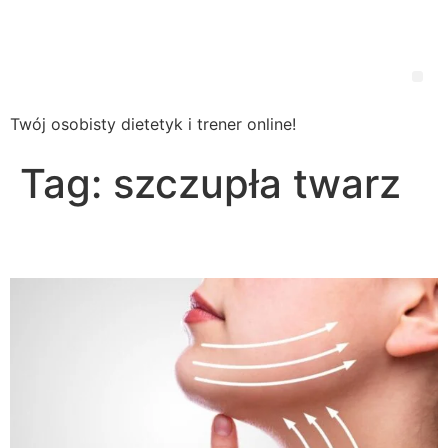
Wsparcie
Dietetyczne
Twój osobisty dietetyk i trener online!
Tag:
szczupła twarz
Jak schudnąć z twarzy?