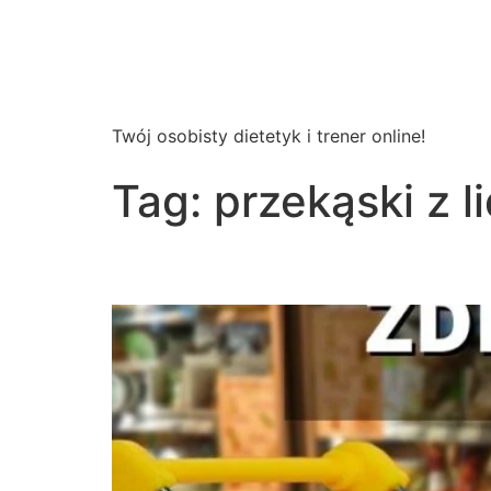
Wsparcie
Dietetyczne
Twój osobisty dietetyk i trener online!
Tag:
przekąski z li
Zdrowe przekąski z Lid