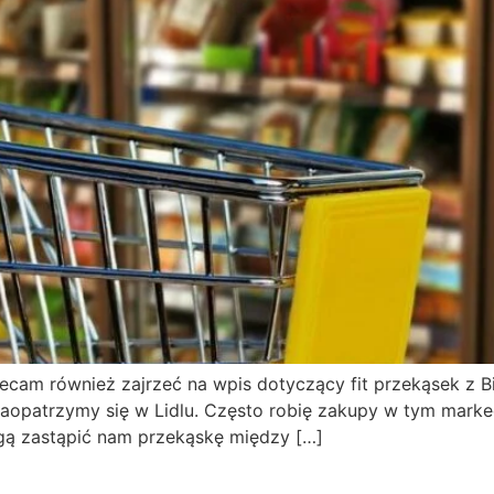
lecam również zajrzeć na wpis dotyczący fit przekąsek z Bied
aopatrzymy się w Lidlu. Często robię zakupy w tym marke
ogą zastąpić nam przekąskę między […]