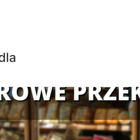
dla
la