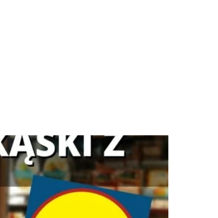
Program Metamorfozy Sylwetki