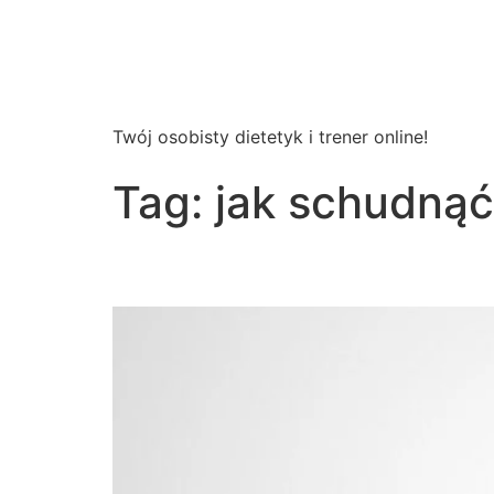
Wsparcie
Dietetyczne
Twój osobisty dietetyk i trener online!
Tag:
jak schudnąć
Jak schudnąć z twarz