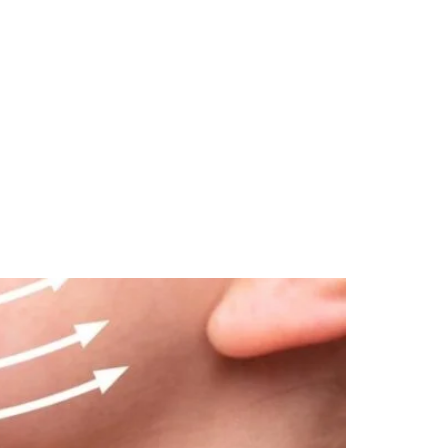
Program Metamorfozy Sylwetki