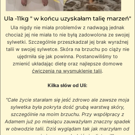
Ula -11kg " w końcu uzyskałam talię marzeń"
Ula nigdy nie miała problemów z nadwagą jednak
chociaż jej nie miała to nie byłą zadowolona ze swojej
sylwetki. Szczególnie przeszkadzał jej brak wyraźnej
talii w swojej sylwetce. Skóra na brzuchu po ciąży nie
ujędrniła się jak powinna. Postanowiliśmy to
zmienić układając dietę oraz najlepsze domowe
ćwiczenia na wysmuklenie talii
.
Kilka słów od Uli:
"Całe życie starałam się jeść zdrowo ale zawsze moja
sylwetka była pokryta dość grubą warstwą skóry,
szczególnie na moim brzuchu. Przy współpracy z
Adamem już po miesiącu zauważyłam znaczny spadek
w obwodzie talii. Dziś wyglądam tak jak marzyłam od