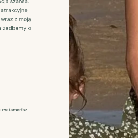
woja szansa,
 atrakcyjnej
 wraz z moją
zem zadbamy o
+ metamorfoz