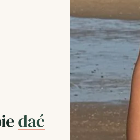
bie
dać