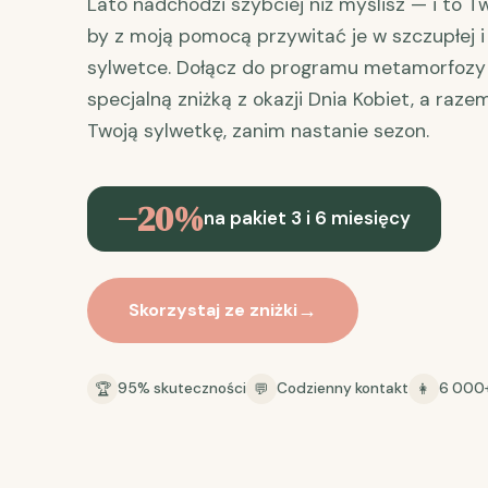
Lato nadchodzi szybciej niż myślisz — i to T
by z moją pomocą przywitać je w szczupłej i
sylwetce. Dołącz do programu metamorfozy
specjalną zniżką z okazji Dnia Kobiet, a ra
Twoją sylwetkę, zanim nastanie sezon.
−20%
na pakiet 3 i 6 miesięcy
Skorzystaj ze zniżki
95% skuteczności
Codzienny kontakt
6 000
🏆
💬
👩