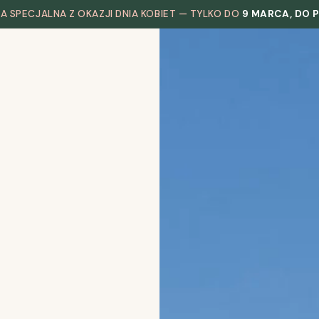
TA SPECJALNA Z OKAZJI DNIA KOBIET — TYLKO DO
9 MARCA, DO 