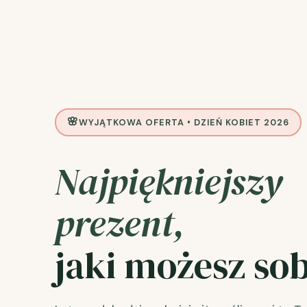
WYJĄTKOWA OFERTA • DZIEŃ KOBIET 2026
Najpiękniejszy
prezent,
jaki możesz so